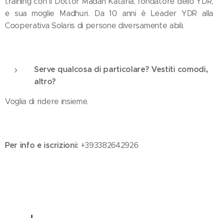
training con il Dottor Madan Kataria, fondatore dello YDR,
e sua moglie Madhuri. Da 10 anni è Leader YDR alla
Cooperativa Solaris di persone diversamente abili.
Serve qualcosa di particolare? Vestiti comodi,
altro?
Voglia di ridere insieme.
Per info e iscrizioni:
+393382642926
01.02.2025