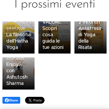
I prossimi eventi
IL
VALORE
DEI
26.01.2025
VALORI.
2 Incontri
Scopri
Antistress
09.01.2026
La filosofia
cosa
di Yoga
dell'Hatha
guida le
della
Yoga
tue azioni
Risata
23.01.2025
Enjoy -
con
Ashutosh
Sharma
Share