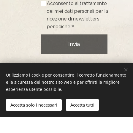
Acconsento al trattamento
dei miei dati personali per la
ricezione di newsletters
periodiche
Invia
Utilizziamo i cookie per consentire il corretto funzionamento
e la sicurezza del nostro sito web e per offrirti la migliore
esperienza utente possibile.
© 2022 Studyo Yoga. Tutti i diritti riservati.
Accetta solo i necessari
Accetta tutti
Creato con
Webnode
Cookies
Crea il tuo sito web gratis!